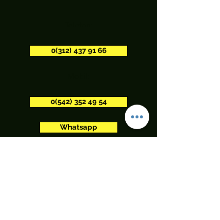
Telefon:
0(312) 437 91 66
Mobil:
0(542) 352 49 54
Whatsapp
İşbir Yatak Beytepe ve Yıldız
Uyku Merkezi
hkbticaret@gmail.com
+90 312 437 91 66